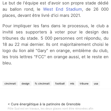
Le but de l'équipe est d'avoir son propre stade dédié
au ballon rond, le
West End Stadium
, de 26 000
places, devant être livré d'ici mars 2021.
Pour impliquer les fans dans le processus, le club a
invité ses supporters à voter pour le design des
tribunes du stade. 5 000 personnes ont répondu, du
18 au 22 mai dernier. Ils ont majoritairement choisi le
logo du lion ailé "Gary" en orange, emblème du club,
les trois lettres "FCC" en orange aussi, et le reste en
bleu.
cincinnati
design
fc cincinnati
football
mls
tribune
usa
< Cure énergétique à la patinoire de Grenoble
Pôle Sud est en travaux, les deux glaces vont être rénovées afin