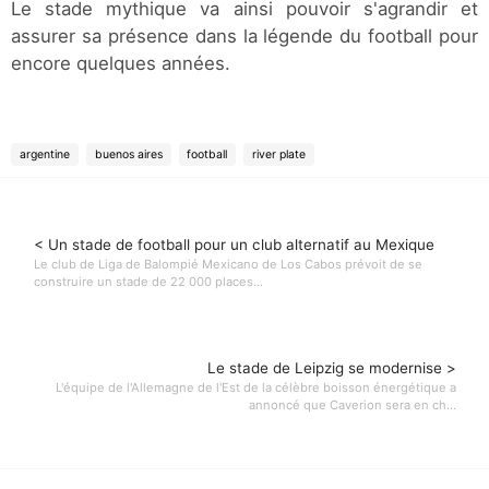
Le stade mythique va ainsi pouvoir s'agrandir et
assurer sa présence dans la légende du football pour
encore quelques années.
argentine
buenos aires
football
river plate
< Un stade de football pour un club alternatif au Mexique
Le club de Liga de Balompié Mexicano de Los Cabos prévoit de se
construire un stade de 22 000 places...
Le stade de Leipzig se modernise >
L'équipe de l'Allemagne de l'Est de la célèbre boisson énergétique a
annoncé que Caverion sera en ch...