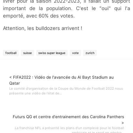
livrer pour la saison 2022-2023, il fallait un support
important de la population. C'est le "oui" qui l'a
emporté, avec 60% des votes.
Attention, les bulldozers arrivent !
football
suisse
swiss super league
vote
zurich
< FIFA2022 : Vidéo de l'avancée du Al Bayt Stadium au
Qatar
Le comité d'organisation de la Coupe du Monde de Football 2022 nous
présente une vidéo de l'état de...
Futurs QG et centre d'entrainement des Carolina Panthers
>
La franchise NFL a présenté les plans d'un complexe pour le football
américain et le sport en généra...