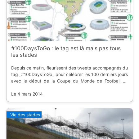
#100DaysToGo : le tag est là mais pas tous
les stades
Depuis ce matin, fleurissent des tweets accompagnés du
tag _#100DaysToGo_ pour célébrer les 100 derniers jours
avec le début de la Coupe du Monde de Football au
Brésil, tout le monde est content, tout le monde attend
l'évènement de l'année... mais qu'en e
Le 4 mars 2014
Vie des stades