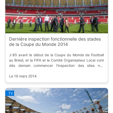
Dernière inspection fonctionnelle des stades
de la Coupe du Monde 2014
J-85 avant le début de la Coupe du Monde de Football
au Brésil, et la FIFA et le Comité Organisateur Local vont
dès demain commencer l'inspection des sites non
impliqués dans la Coupe des Confédérations, soit six
stades.
Le 19 mars 2014
TV