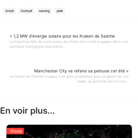
brésil
football
naming
pelé
< 1,2 MW d'énergie solaire pour les Kraken de Seattle
La franchise NHL du nord-ouest des Etats-Unis s'est engagée dans une
politique écologique importante...
Manchester City va refaire sa pelouse cet été >
Le leader de Premier League a de gros problèmes avec le gazon de son
stade, au point de devoir tout...
En voir plus...
Stade