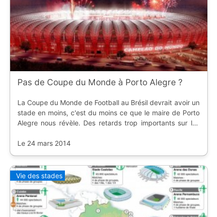
Pas de Coupe du Monde à Porto Alegre ?
La Coupe du Monde de Football au Brésil devrait avoir un
stade en moins, c'est du moins ce que le maire de Porto
Alegre nous révèle. Des retards trop importants sur les
structures temporaires pourraient annuler la participation
de l'Estadio Beira-Rio à la
Le 24 mars 2014
Vie des stades