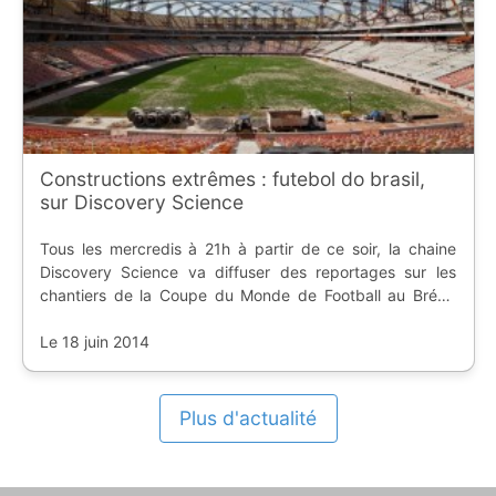
Constructions extrêmes : futebol do brasil,
sur Discovery Science
Tous les mercredis à 21h à partir de ce soir, la chaine
Discovery Science va diffuser des reportages sur les
chantiers de la Coupe du Monde de Football au Brésil.
Dans le premier épisode de "constructions extrêmes :
futebol do brasil", nous aurons dr...
Le 18 juin 2014
Plus d'actualité