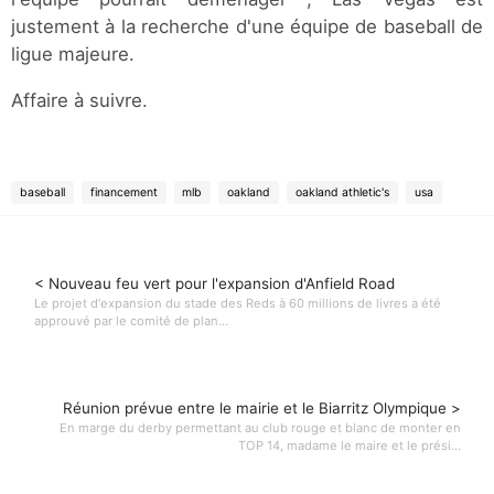
justement à la recherche d'une équipe de baseball de
ligue majeure.
Affaire à suivre.
baseball
financement
mlb
oakland
oakland athletic's
usa
< Nouveau feu vert pour l'expansion d'Anfield Road
Le projet d'expansion du stade des Reds à 60 millions de livres a été
approuvé par le comité de plan...
Réunion prévue entre le mairie et le Biarritz Olympique >
En marge du derby permettant au club rouge et blanc de monter en
TOP 14, madame le maire et le prési...