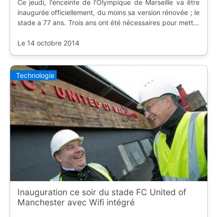
Ce jeudi, l'enceinte de l'Olympique de Marseille va être
inaugurée officiellement, du moins sa version rénovée ; le
stade a 77 ans. Trois ans ont été nécessaires pour mettre
en place un toit et passer la capacité de 60.000 à
67.000 places.
Le 14 octobre 2014
Technologie
Inauguration ce soir du stade FC United of
Manchester avec Wifi intégré