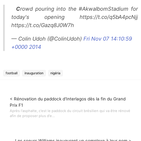
Crowd pouring into the #AkwaIbomStadium for
today's opening https://t.co/q5bA4pcNjj
https://t.co/Gazq8J0W7h
— Colin Udoh (@ColinUdoh)
Fri Nov 07 14:10:59
+0000 2014
football
inauguration
nigéria
< Rénovation du paddock d'Interlagos dès la fin du Grand
Prix F1
Après l'asphalte, c'est le paddock du circuit brésilien qui va être rénové
afin de proposer plus d'e...
Les soeurs Williams inaugurent un complexe à leur nom >