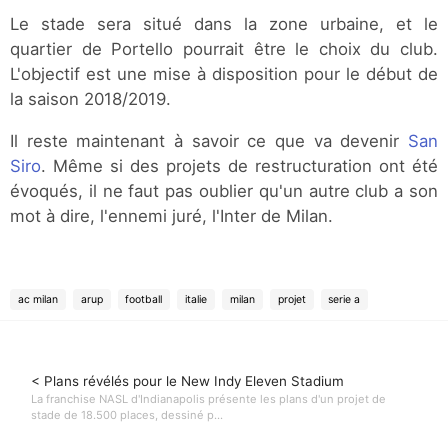
Le stade sera situé dans la zone urbaine, et le
quartier de Portello pourrait être le choix du club.
L'objectif est une mise à disposition pour le début de
la saison 2018/2019.
Il reste maintenant à savoir ce que va devenir
San
Siro
. Même si des projets de restructuration ont été
évoqués, il ne faut pas oublier qu'un autre club a son
mot à dire, l'ennemi juré, l'Inter de Milan.
ac milan
arup
football
italie
milan
projet
serie a
< Plans révélés pour le New Indy Eleven Stadium
La franchise NASL d'Indianapolis présente les plans d'un projet de
stade de 18.500 places, dessiné p...