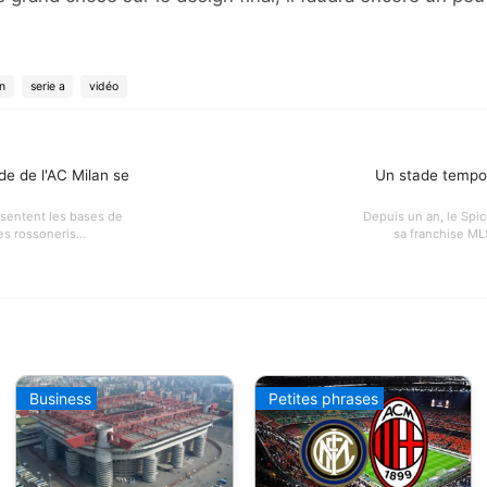
n
serie a
vidéo
de de l'AC Milan se
Un stade tempor
ésentent les bases de
Depuis un an, le Spi
s rossoneris...
sa franchise MLS
Business
Petites phrases