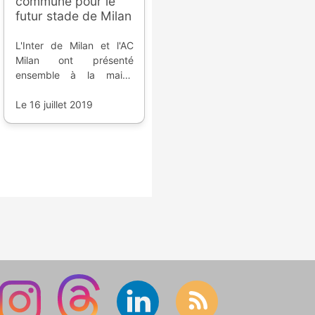
commune pour le
futur stade de Milan
L'Inter de Milan et l'AC
Milan ont présenté
ensemble à la mairie
milanaise, une étude de
faisabilité d'un projet de
Le 16 juillet 2019
construction d'un
nouveau stade.