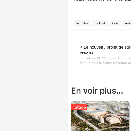
ac milan
football
italie
mila
< Le nouveau projet de sta
précise
Le club de l'AC Milan et Apur pr
ce que sera la future enceinte de
En voir plus...
Stade