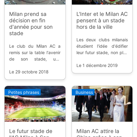
Milan prend sa
L'Inter et le Milan AC
décision en fin
pensent à un stade
d'année pour son
hors de la ville
stade
Les deux clubs milanais
Le club du Milan AC a
étudient l'idée d'édifier
remis sur la table l'avenir
leur futur stade, non plus
de son stade, une
à San Siro, mais dans le
décision devrait être
nord est de la ville.
Le 1 décembre 2019
dévoilée d'ici la fin de
Le 29 octobre 2018
l'année.
Petites phrases
Business
Le futur stade de
Milan AC attire la