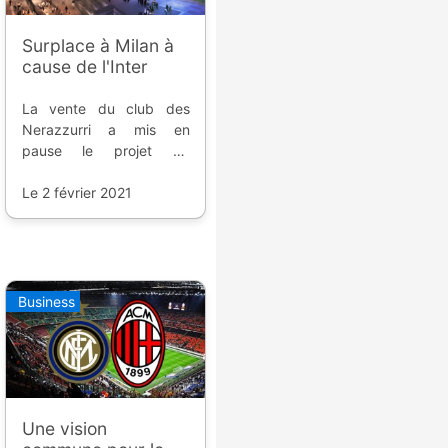
Surplace à Milan à
cause de l'Inter
La vente du club des
Nerazzurri a mis en
pause le projet de
nouveau stade de
Lombardi, mais ce n'est
Le 2 février 2021
pas le seul obstacle.
Business
Une vision