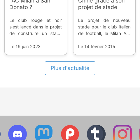
l'AC Milan à San
Chine grâce à son
Donato ?
projet de stade
Le club rouge et noir
Le projet de nouveau
s'est lancé dans le projet
stade pour le club italien
de construire un stade
de football, le Milan AC,
sans l'Inter. Il se pose
attire les convoitises de
maintenant le problème
Le 19 juin 2023
l'Extrême-Orient ; comme
Le 14 février 2015
du nombre de places.
s'il manquait de montrer
un peu d'ambition pour
retrouver un second
Plus d'actualité
souffle.