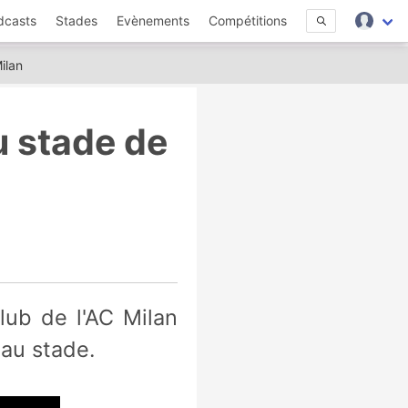
dcasts
Stades
Evènements
Compétitions
ilan
u stade de
eau stade.