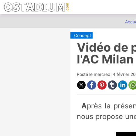
Accue
Concept
Vidéo de 
l'AC Milan
Posté le
mercredi 4 février 2
Après la présentation du cahier des charges hier, le club de l'AC Milan
nous propose une 