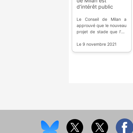
de Milan est
d'intérêt public
Le Conseil de Milan a
approuvé que le nouveau
projet de stade que l'AC
Milan et l'Inter veulent
réaliser soit d'intérêt
Le 9 novembre 2021
public.