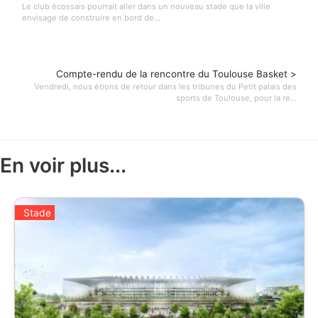
Le club écossais pourrait aller dans un nouveau stade que la ville
envisage de construire en bord de...
Compte-rendu de la rencontre du Toulouse Basket >
Vendredi, nous étions de retour dans les tribunes du Petit palais des
sports de Toulouse, pour la re...
En voir plus...
Stade