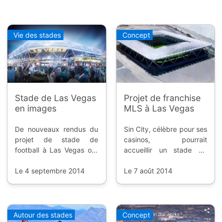
Vie des stades
Concept
Stade de Las Vegas
Projet de franchise
en images
MLS à Las Vegas
De nouveaux rendus du
Sin City, célèbre pour ses
projet de stade de
casinos, pourrait
football à Las Vegas ont
accueillir un stade de
été dévoilés, ainsi que de
football pour une future
nouveaux détails sur le
Le 4 septembre 2014
franchise de Major
Le 7 août 2014
financement de cette
League Soccer, mais il
future enceinte de
reste à régler la question
franchise de Major
du financement public.
League Soccer.
Autour des stades
Concept