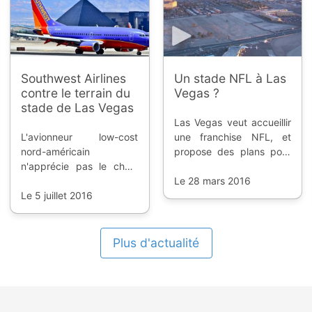
Southwest Airlines
Un stade NFL à Las
contre le terrain du
Vegas ?
stade de Las Vegas
Las Vegas veut accueillir
L'avionneur low-cost
une franchise NFL, et
nord-américain
propose des plans pour
n'apprécie pas le choix
un stade de 1,3 milliards
du lieu pour le futur stade
de dollars sur le terrain
Le 28 mars 2016
de football américain à
Le 5 juillet 2016
de l'Université du
Las Vegas, pour des
Nevada.
raisons de sécurité et de
confort des passagers
Plus d'actualité
aériens.