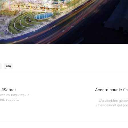
usa
 #Sabret
Accord pour le fi
inte du Beşiktaş J.K.
iers suppor...
L'Assemblée généra
amendement qui pourr