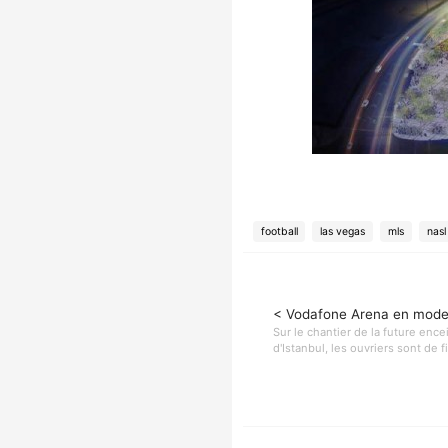
football
las vegas
mls
nasl
< Vodafone Arena en mode
Sur le chantier de la future ence
d'Istanbul, les ouvriers sont de f