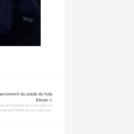
nancement du stade du Indy
Eleven >
le de l'Indiana vient de voter un
ait permettre au nouveau sta...