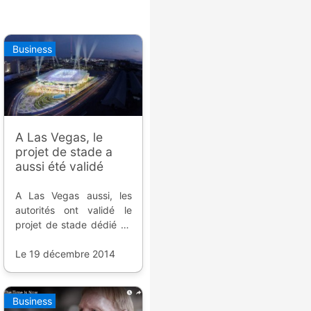
Business
A Las Vegas, le
projet de stade a
aussi été validé
A Las Vegas aussi, les
autorités ont validé le
projet de stade dédié au
football, à 200 millions de
dollars, pour attirer une
Le 19 décembre 2014
franchise de Major
League Soccer.
Business