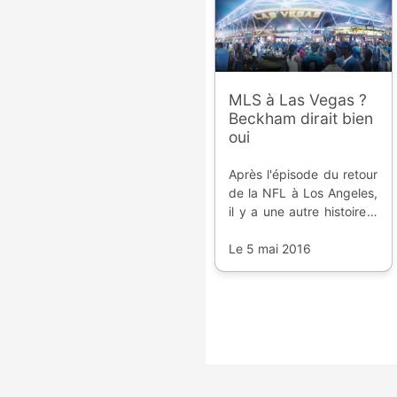
MLS à Las Vegas ?
Beckham dirait bien
oui
Après l'épisode du retour
de la NFL à Los Angeles,
il y a une autre histoire à
rebondissement aux
Etats-Unis : la franchise
Le 5 mai 2016
MLS de David Beckham.
Et si le final était à Las
Vegas.