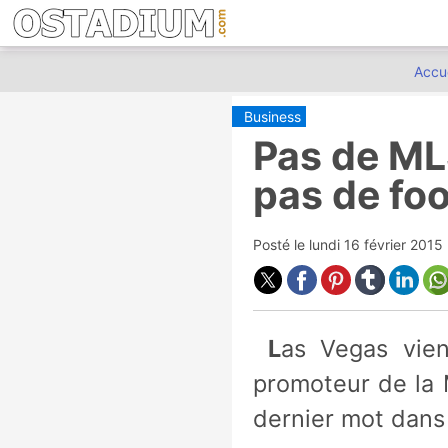
Accue
Business
Pas de ML
pas de foo
Posté le
lundi 16 février 201
Las Vegas vient de recevoir une fin de non-recevoir de la part du
promoteur de la M
dernier mot dans 