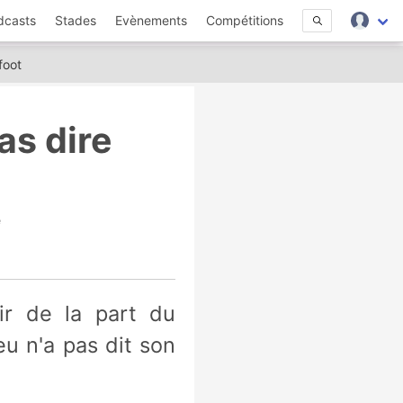
dcasts
Stades
Evènements
Compétitions
foot
as dire
e
eu n'a pas dit son