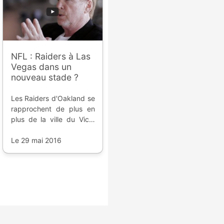
NFL : Raiders à Las
Vegas dans un
nouveau stade ?
Les Raiders d'Oakland se
rapprochent de plus en
plus de la ville du Vice,
les astres s'alignent de
mieux en mieux pour leur
Le 29 mai 2016
déménagement avec un
stade flambant neuf.