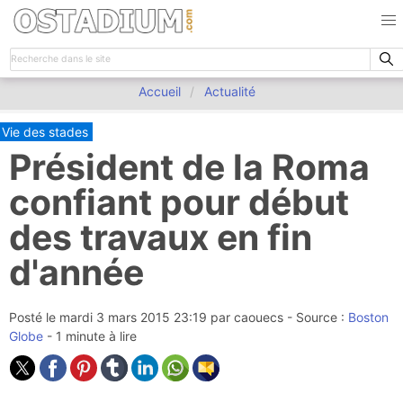
Accueil
Actualité
Vie des stades
Président de la Roma
confiant pour début
des travaux en fin
d'année
Posté le
mardi 3 mars 2015 23:19
par
caouecs
- Source :
Boston
Globe
- 1 minute à lire