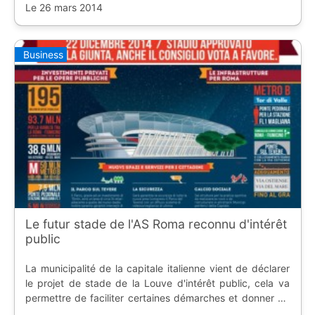
spectateurs a été présentée ce mercr...
Le 26 mars 2014
Business
Le futur stade de l'AS Roma reconnu d'intérêt
public
La municipalité de la capitale italienne vient de déclarer
le projet de stade de la Louve d'intérêt public, cela va
permettre de faciliter certaines démarches et donner du
poids pour une candidature olympique.