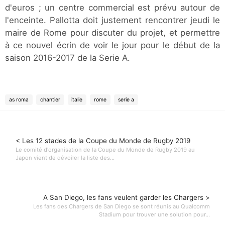
d'euros ; un centre commercial est prévu autour de
l'enceinte. Pallotta doit justement rencontrer jeudi le
maire de Rome pour discuter du projet, et permettre
à ce nouvel écrin de voir le jour pour le début de la
saison 2016-2017 de la Serie A.
as roma
chantier
italie
rome
serie a
< Les 12 stades de la Coupe du Monde de Rugby 2019
Le comité d'organisation de la Coupe du Monde de Rugby 2019 au
Japon vient de dévoiler la liste des...
A San Diego, les fans veulent garder les Chargers >
Les fans des Chargers de San Diego se sont réunis au Qualcomm
Stadium pour trouver une solution pour...