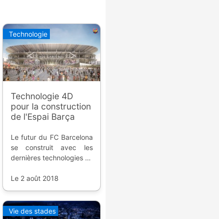
Technologie
Technologie 4D
pour la construction
de l'Espai Barça
Le futur du FC Barcelona
se construit avec les
dernières technologies en
matière de réalité
virtuelle ; tour d'horizon
Le 2 août 2018
en vidéo.
Vie des stades