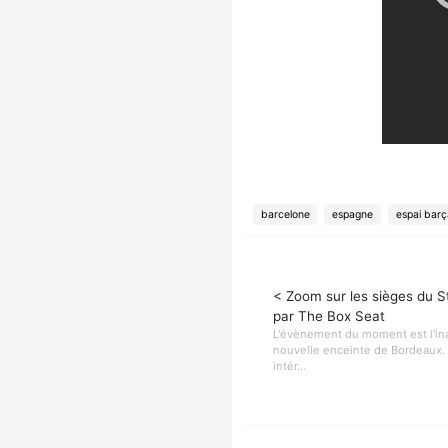
barcelone
espagne
espai barç
< Zoom sur les sièges du 
par The Box Seat
L'évènement du moment est l'ina
nouvelle enceinte de Bordeaux.
intér...