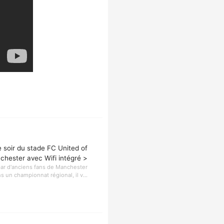
 soir du stade FC United of
hester avec Wifi intégré >
par d'anciens fans de Manchester
s un championnat régional, il v...