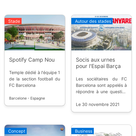
Stade
Autour des stades
Spotify Camp Nou
Socis aux urnes
pour l'Espai Barça
Temple dédié à l'équipe 1
de la section football du
Les sociétaires du FC
FC Barcelona
Barcelona sont appelés à
répondre à une question
simple mais lourde de
Barcelone - Espagne
conséquence pour le
Le 30 novembre 2021
club blaugrana.
Concept
Business