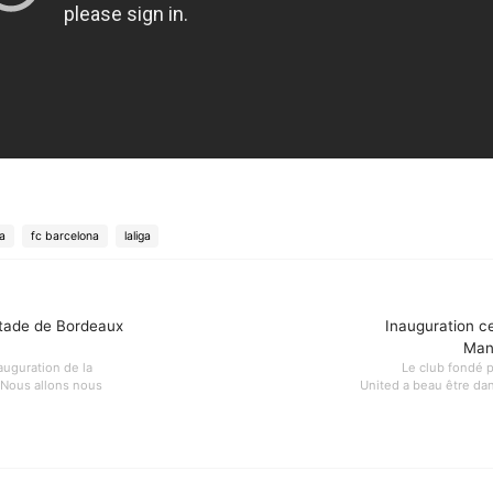
a
fc barcelona
laliga
Stade de Bordeaux
Inauguration ce
Manc
uguration de la
Le club fondé 
 Nous allons nous
United a beau être dan