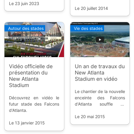
vidéo où on découvre sa
débuts de l'excavation.
Le 23 juin 2023
toiture et son système
Le 20 juillet 2014
original d'ouverture et de
fermeture.
Autour des stades
Vie des stades
Vidéo officielle de
Un an de travaux du
présentation du
New Atlanta
New Atlanta
Stadium en vidéo
Stadium
Le chantier de la nouvelle
Découvrez en vidéo le
enceinte des Falcons
futur stade des Falcons
d'Atlanta souffle sa
d'Atlanta.
première bougie, et nous
avons droit à une vidéo
Le 20 mai 2015
Le 13 janvier 2015
récapitulative.