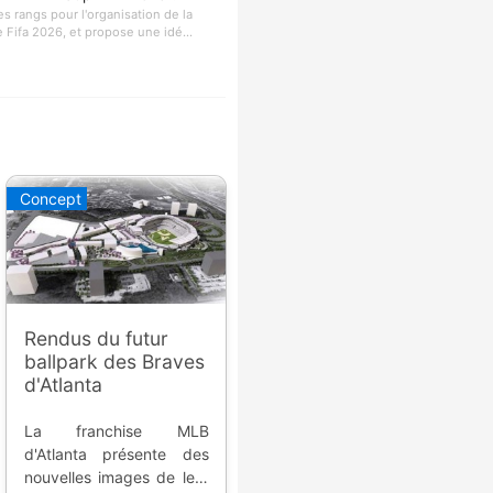
les rangs pour l'organisation de la
ifa 2026, et propose une idé...
Concept
Rendus du futur
ballpark des Braves
d'Atlanta
La franchise MLB
d'Atlanta présente des
nouvelles images de leur