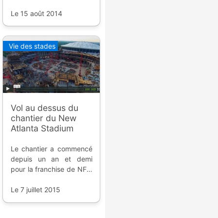
projet de ballpark à Cobb
County ; le but est de
Le 15 août 2014
convaincre les autorités
et les riverains de l'intérêt
du projet et de quitter
Vie des stades
Turner Field.
Vol au dessus du
chantier du New
Atlanta Stadium
Le chantier a commencé
depuis un an et demi
pour la franchise de NFL,
et cette vidéo prise par
un drone nous permet de
Le 7 juillet 2015
faire un état des lieux.