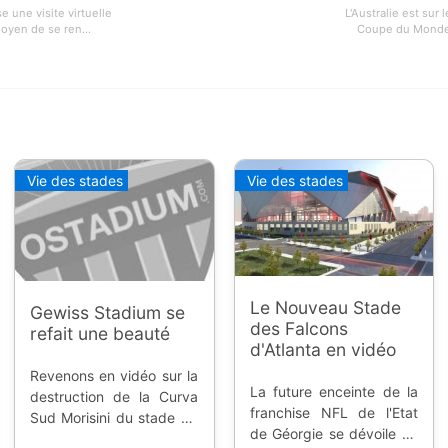
 une visite virtuelle
L'Australie est sur 
oyen de se ren...
Coupe du Monde F
Vie des stades
Vie des stades
Le Nouveau Stade
Gewiss Stadium se
des Falcons
refait une beauté
d'Atlanta en vidéo
Revenons en vidéo sur la
La future enceinte de la
destruction de la Curva
franchise NFL de l'Etat
Sud Morisini du stade de
de Géorgie se dévoile en
l'Atalanta Bergame, et les