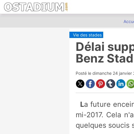
Accue
Vie des stades
Délai sup
Benz Sta
Posté le
dimanche 24 janvier
La future enceinte des Falcons d'Atlanta ne devrait pas être livrée avant
mi-2017. Cela n'
quelques soucis 