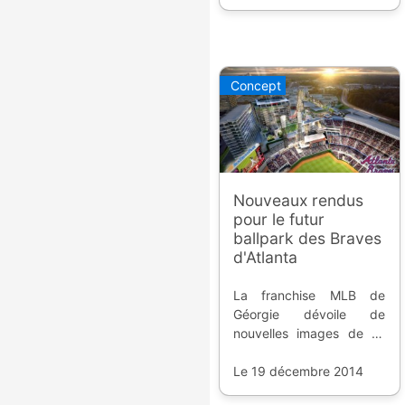
Concept
Nouveaux rendus
pour le futur
ballpark des Braves
d'Atlanta
La franchise MLB de
Géorgie dévoile de
nouvelles images de sa
future enceinte, le
SunTrust Park, centrée
Le 19 décembre 2014
sur l'expérience des fans.