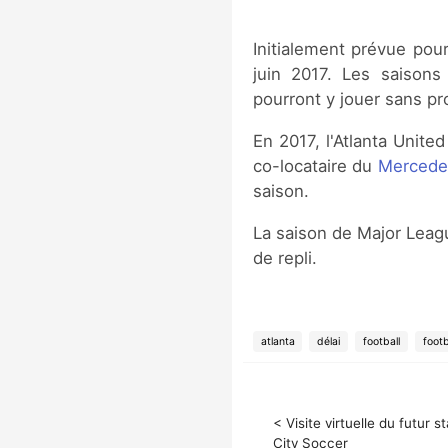
Initialement prévue pou
juin 2017. Les saison
pourront y jouer sans p
En 2017, l'Atlanta Unite
co-locataire du
Mercede
saison.
La saison de Major Leag
de repli.
atlanta
délai
football
footb
< Visite virtuelle du futur 
City Soccer