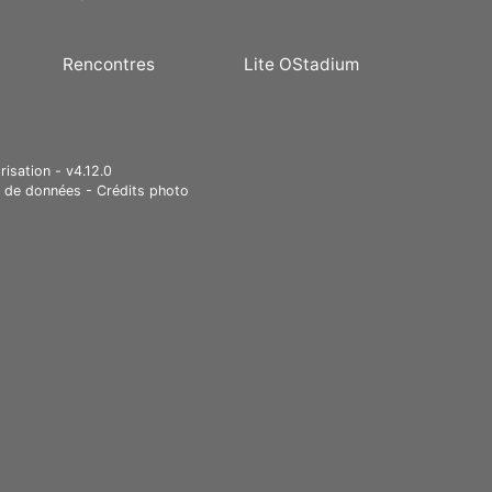
Rencontres
Lite OStadium
risation - v4.12.0
e de données
-
Crédits photo