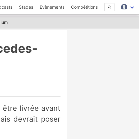
dcasts
Stades
Evènements
Compétitions
dium
cedes-
ais devrait poser