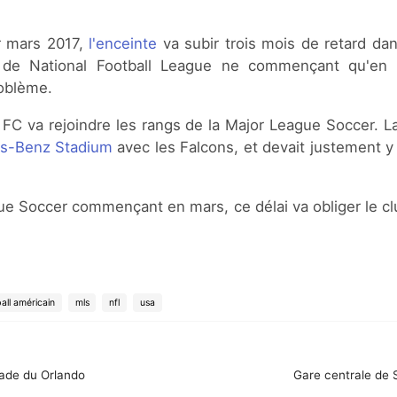
r mars 2017,
l'enceinte
va subir trois mois de retard dans
s de National Football League ne commençant qu'en 
roblème.
d FC va rejoindre les rangs de la Major League Soccer. L
s-Benz Stadium
avec les Falcons, et devait justement
ue Soccer commençant en mars, ce délai va obliger le clu
all américain
mls
nfl
usa
stade du Orlando
Gare centrale de 