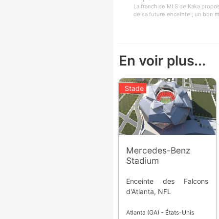
La franchise MLS de Kaka propose
de sa future enceinte ; un bon m
En voir plus...
Stade
Mercedes-Benz
Stadium
Enceinte des Falcons
d'Atlanta, NFL
Atlanta (GA) - États-Unis