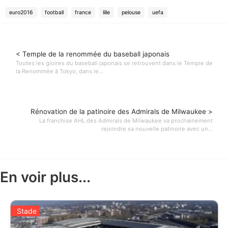
euro2016
football
france
lille
pelouse
uefa
< Temple de la renommée du baseball japonais
Toutes les gloires du baseball japonais se retrouvent dans le Temple de
la Renommée à Tokyo, dans le...
Rénovation de la patinoire des Admirals de Milwaukee >
La franchise AHL des Admirals de Milwaukee va prochainement
rejoindre sa nouvelle patinoire avec un...
En voir plus...
Stade