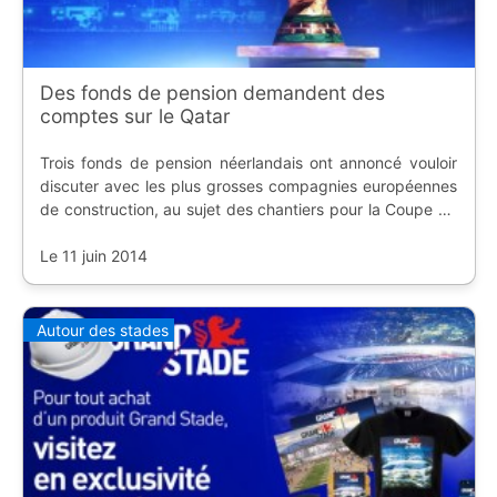
Des fonds de pension demandent des
comptes sur le Qatar
Trois fonds de pension néerlandais ont annoncé vouloir
discuter avec les plus grosses compagnies européennes
de construction, au sujet des chantiers pour la Coupe du
Monde de Football de 2022 au Qatar, et ce n'est pas
pour demander si la compétition aura
Le 11 juin 2014
Autour des stades