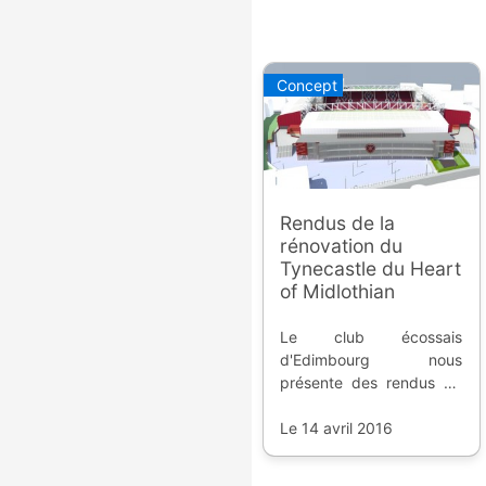
Concept
Rendus de la
rénovation du
Tynecastle du Heart
of Midlothian
Le club écossais
d'Edimbourg nous
présente des rendus de
la rénovation tant
attendue de sa tribune
Le 14 avril 2016
principale, et ce n'est pas
la seule qui sera mise au