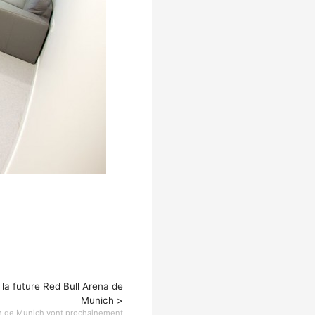
 la future Red Bull Arena de
Munich >
rn de Munich vont prochainement