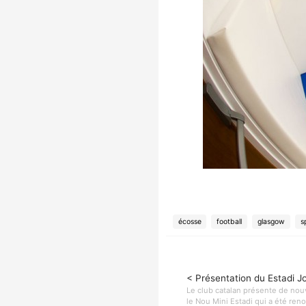
écosse
football
glasgow
s
< Présentation du Estadi J
Le club catalan présente de nou
le Nou Mini Estadi qui a été ren