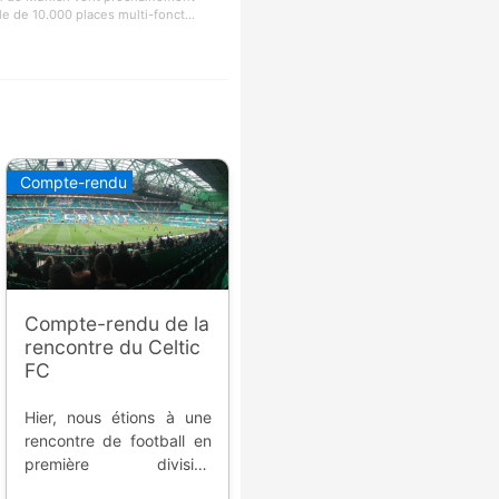
le de 10.000 places multi-fonct...
Compte-rendu
Compte-rendu de la
rencontre du Celtic
FC
Hier, nous étions à une
rencontre de football en
première division
écossaise... quelques