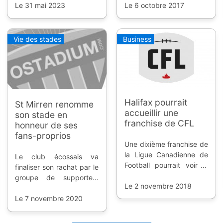
situation de handicap.
Le 31 mai 2023
portes de son stade.
Le 6 octobre 2017
Vie des stades
Business
Halifax pourrait
St Mirren renomme
accueillir une
son stade en
franchise de CFL
honneur de ses
fans-proprios
Une dixième franchise de
la Ligue Canadienne de
Le club écossais va
Football pourrait voir le
finaliser son rachat par le
jour en Nouvelle-Ecosse,
groupe de supporters
grâce à un projet de
Le 2 novembre 2018
SMISA, et donne déjà son
stade à 24.000 places.
nom au stade.
Le 7 novembre 2020