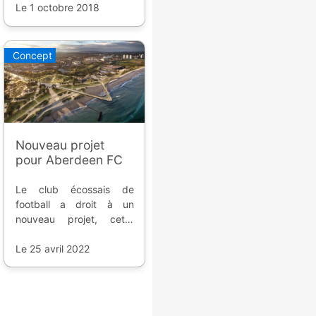
conseils pour vous y
Le 1 octobre 2018
rendre, et à Glasgow.
Concept
Nouveau projet
pour Aberdeen FC
Le club écossais de
football a droit à un
nouveau projet, cette
fois-ci en bord de mer,
afin de revitaliser le
Le 25 avril 2022
centre ville.