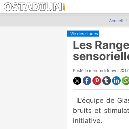
Accueil
Vie des stades
Les Ranger
sensoriell
Posté le
mercredi 5 avril 201
L'équipe de Glasgow propose une salle réservée aux fans sensibles aux
bruits et stimula
initiative.