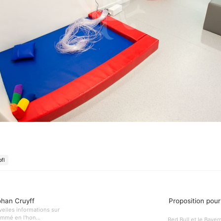
pfl
ohan Cruyff
Proposition pour
velles informations sur
ommé en l'hon...
Red Bull et le Baye