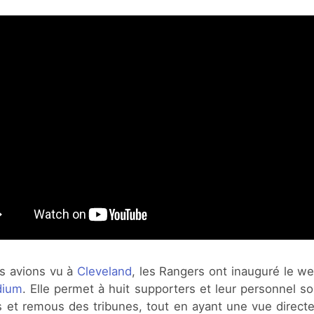
s avions vu à
Cleveland
, les Rangers ont inauguré le we
dium
. Elle permet à huit supporters et leur personnel s
s et remous des tribunes, tout en ayant une vue directe 