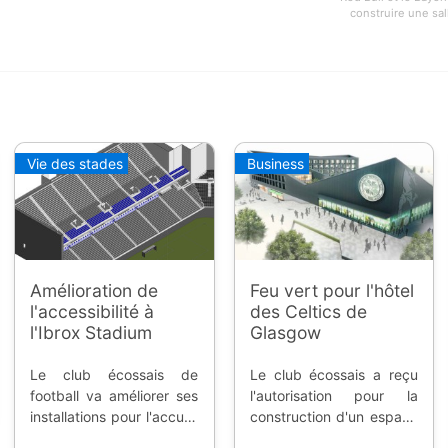
construire une sal
Vie des stades
Business
Amélioration de
Feu vert pour l'hôtel
l'accessibilité à
des Celtics de
l'Ibrox Stadium
Glasgow
Le club écossais de
Le club écossais a reçu
football va améliorer ses
l'autorisation pour la
installations pour l'accueil
construction d'un espace
de ses fans, surtout en
multi-fonctions aux