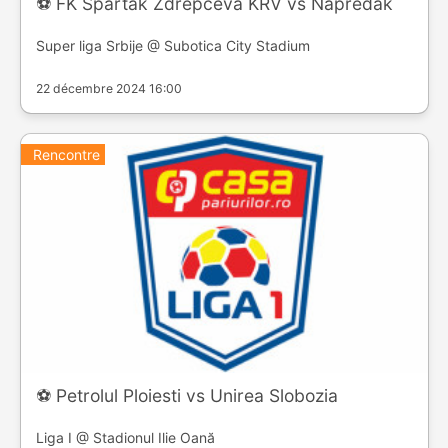
⚽️ FK Spartak Zdrepceva KRV vs Napredak
Super liga Srbije @ Subotica City Stadium
22 décembre 2024 16:00
Rencontre
⚽️ Petrolul Ploiesti vs Unirea Slobozia
Liga I @ Stadionul Ilie Oană