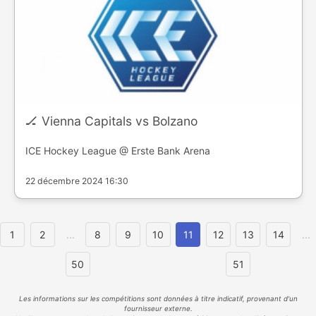
🏒 Vienna Capitals vs Bolzano
ICE Hockey League @ Erste Bank Arena
22 décembre 2024 16:30
1
2
...
8
9
10
11
12
13
14
...
50
51
Les informations sur les compétitions sont données à titre indicatif, provenant d'un
fournisseur externe.