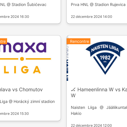
HNL @ Stadion Šubićevac
Prva HNL @ Stadion Rujevica
embre 2024 16:30
22 décembre 2024 14:00
tre
Rencontre
ihlava vs Chomutov
🏒 Hameenlinna W vs K
W
iga @ Horácký zimní stadion
Naisten Liiga @ Jääliikunta
Hakio
embre 2024 15:30
22 décembre 2024 12:00