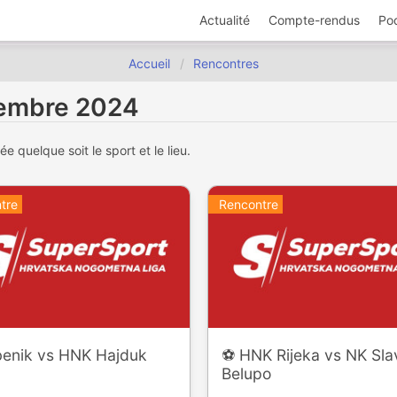
Actualité
Compte-rendus
Po
Accueil
Rencontres
cembre 2024
 quelque soit le sport et le lieu.
tre
Rencontre
ibenik vs HNK Hajduk
⚽️ HNK Rijeka vs NK Sl
Belupo