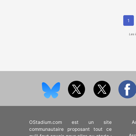
1
Les 
OStadium.com est un site
A
communautaire proposant tout ce
Arc