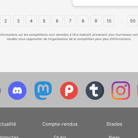
2
3
4
5
6
7
8
9
10
...
50
informations sur les compétitions sont données à titre indicatif, provenant d'un fournisseur ext
Veuillez vous rapprocher de l'organisateur de la compétition pour plus d'informations.
ctualité
Compte-rendus
Stades
hitectes
Clubs
Near