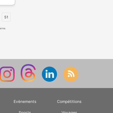
51
erne.
Evènements
Compétitions
Sports
Voyages