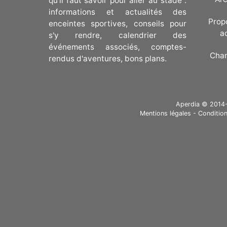
qu'il faut savoir pour aller au stade :
informations et actualités des
Prop
enceintes sportives, conseils pour
a
s'y rendre, calendrier des
événements associés, comptes-
Cha
rendus d'aventures, bons plans.
Aperdia © 2014-20
Mentions légales
-
Condition