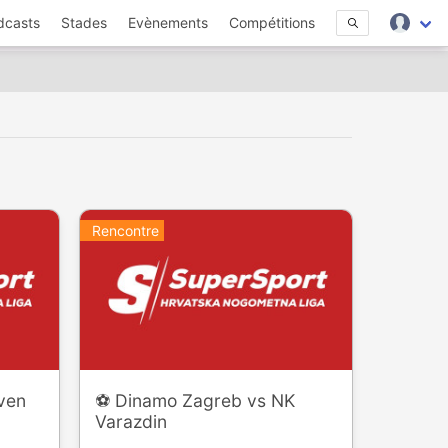
dcasts
Stades
Evènements
Compétitions
Rencontre
aven
⚽️ Dinamo Zagreb vs NK
Varazdin