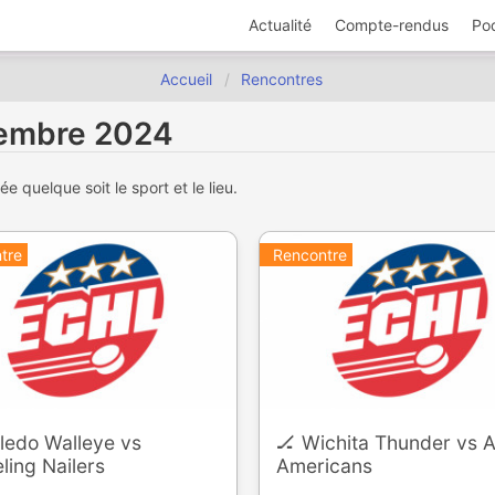
Actualité
Compte-rendus
Po
Accueil
Rencontres
cembre 2024
 quelque soit le sport et le lieu.
tre
Rencontre
ledo Walleye vs
🏒 Wichita Thunder vs A
ing Nailers
Americans