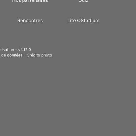
Nos partenaires
Quiz
Rencontres
Lite OStadium
risation - v4.12.0
e de données
-
Crédits photo