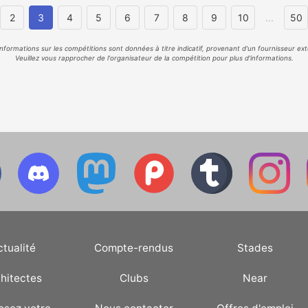
2
3
4
5
6
7
8
9
10
...
50
informations sur les compétitions sont données à titre indicatif, provenant d'un fournisseur ext
Veuillez vous rapprocher de l'organisateur de la compétition pour plus d'informations.
ctualité
Compte-rendus
Stades
hitectes
Clubs
Near