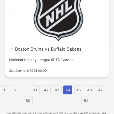
🏒 Boston Bruins vs Buffalo Sabres
National Hockey League @ TD Garden
22 décembre 2024 00:00
1
2
...
41
42
43
44
45
46
47
...
50
51
Les informations sur les compétitions sont données à titre indicatif, provenant d'un