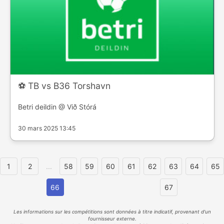
⚽️ TB vs B36 Torshavn
Betri deildin @ Við Stórá
30 mars 2025 13:45
1
2
...
58
59
60
61
62
63
64
65
66
67
Les informations sur les compétitions sont données à titre indicatif, provenant d'un
fournisseur externe.