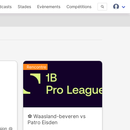
dcasts
Stades
Evènements
Compétitions
Rencontre
⚽️ Waasland-beveren vs
Patro Eisden
ision @