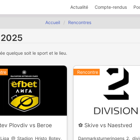
Actualité
Compte-rendus
Po
Accueil
Rencontres
l 2025
 quelque soit le sport et le lieu.
tre
Rencontre
tev Plovdiv vs Beroe
⚽️ Skive vs Naestved
Liga @ Stadion Hristo Botev,
Danmarksturneringens 2. div