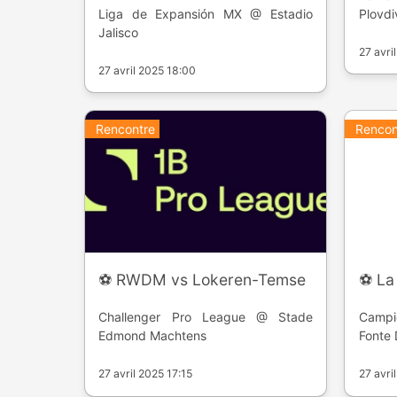
Liga de Expansión MX @ Estadio
Plovdi
Jalisco
27 avri
27 avril 2025 18:00
Rencontre
Rencon
⚽️ RWDM vs Lokeren-Temse
⚽️ La
Challenger Pro League @ Stade
Campi
Edmond Machtens
Fonte 
27 avril 2025 17:15
27 avri