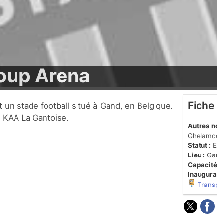
roup Arena
Fiche
ub KAA La Gantoise.
Autres n
Ghelamc
Statut :
En
Lieu :
Ga
Capacité
Inaugurat
Trans