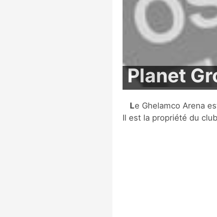
Planet G
Le Ghelamco Arena est un stade football situé à Gand, en Belgique.
Il est la propriété du cl