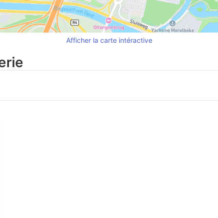
Afficher la carte intéractive
erie