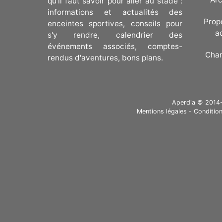
qu'il faut savoir pour aller au stade :
informations et actualités des
Prop
enceintes sportives, conseils pour
a
s'y rendre, calendrier des
événements associés, comptes-
Cha
rendus d'aventures, bons plans.
Aperdia © 2014-20
Mentions légales
-
Condition