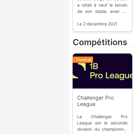
a refait à neuf le terrain
de son stade, avec un
gazon naturel renforcé
par des fibres artificielles.
Le 2 décembre 2021
Compétitions
Football
Challenger Pro
League
La Challenger Pro
League est la seconde
division du championnat