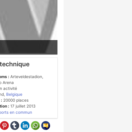
 technique
oms :
Arteveldestadion,
o Arena
 activité
nd,
Belgique
 :
20000 places
ion :
17 juillet 2013
ports en commun