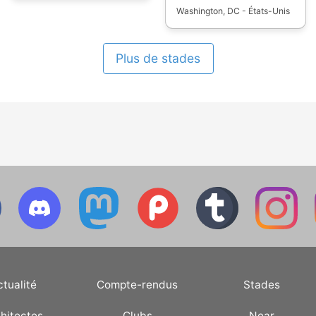
Washington, DC - États-Unis
qualificatives en Ligue
des champions, Ligue
Europa et Ligue Europa
Plus de stades
Conférence. * celui de
ses clubs, permettant
d'équilibrer les tirages au
sort des différentes
phases de la Ligue des
champions, Ligue Europa
et Ligue Europa
Conférence.
ctualité
Compte-rendus
Stades
hitectes
Clubs
Near