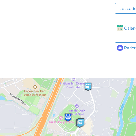
Le stade
Calen
Parlo