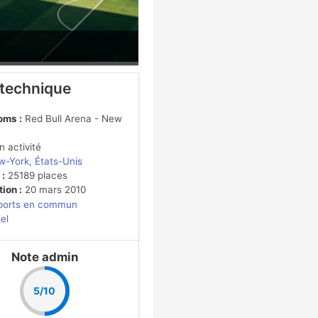
 technique
oms :
Red Bull Arena - New
 activité
-York, États-Unis
 :
25189 places
ion :
20 mars 2010
ports en commun
iel
Note admin
5/10