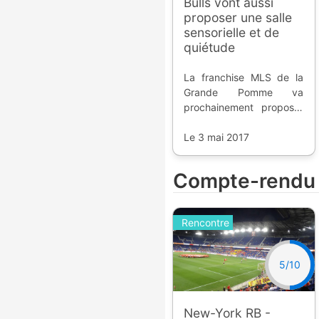
Bulls vont aussi
proposer une salle
sensorielle et de
quiétude
La franchise MLS de la
Grande Pomme va
prochainement proposer
un espace dédié aux
fans sensibles aux bruits
Le 3 mai 2017
et stimulations. Un
mouvement est en
Compte-rendu
marche.
Rencontre
5/10
New-York RB -