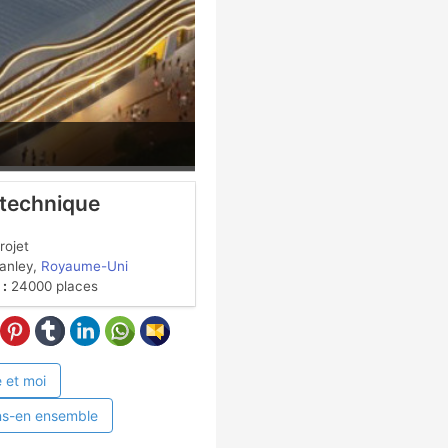
 technique
rojet
nley,
Royaume-Uni
 :
24000 places
 et moi
ns-en ensemble