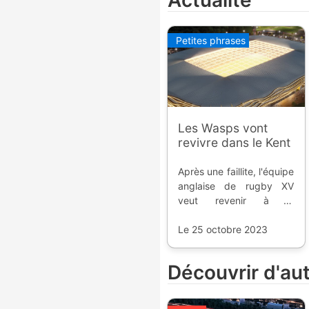
Actualité
Petites phrases
Les Wasps vont
revivre dans le Kent
Après une faillite, l'équipe
anglaise de rugby XV
veut revenir à la
compétition dans un tout
nouveau stade dans le
Le 25 octobre 2023
sud-est de l'Angleterre.
Découvrir d'au