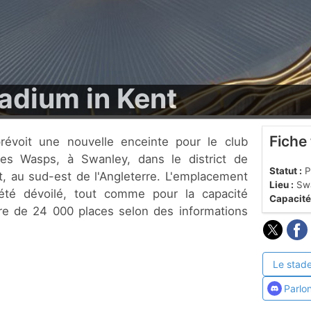
adium in Kent
Fiche
es Wasps, à Swanley, dans le district de
Statut :
P
, au sud-est de l'Angleterre. L'emplacement
Lieu :
Swa
été dévoilé, tout comme pour la capacité
Capacité
être de 24 000 places selon des informations
Le stade
Parlo