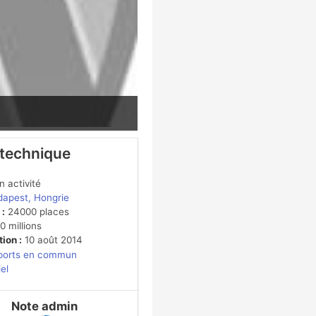
 technique
 activité
apest, Hongrie
 :
24000 places
 millions
ion :
10 août 2014
ports en commun
iel
Note admin