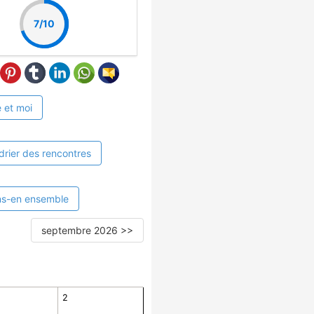
7/10
 et moi
drier des rencontres
ns-en ensemble
septembre 2026 >>
2