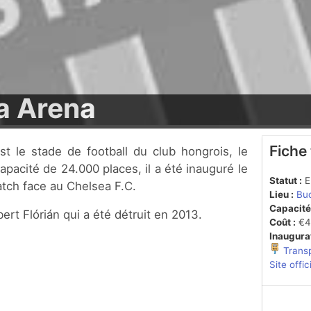
 Arena
Fiche
pacité de 24.000 places, il a été inauguré le
Statut :
En
tch face au Chelsea F.C.
Lieu :
Bud
Capacité
bert Flórián qui a été détruit en 2013.
Coût :
€40
Inaugurat
Trans
Site offic