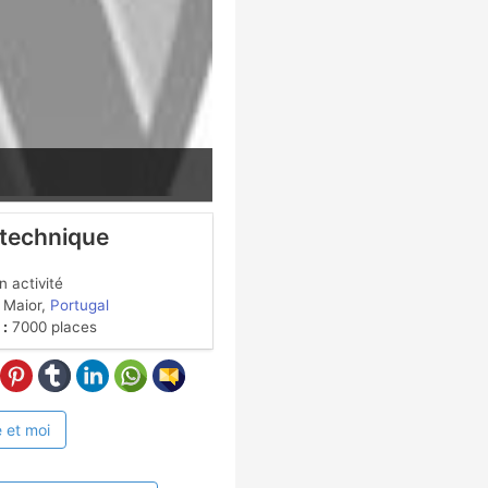
 technique
 activité
 Maior,
Portugal
 :
7000 places
 et moi