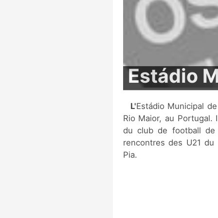
Estádio M
L'Estádio Municipal de Rio Maior est un stade multi-sports situé à
Rio Maior, au Portugal. 
du club de football de 
rencontres des U21 du 
Pia.