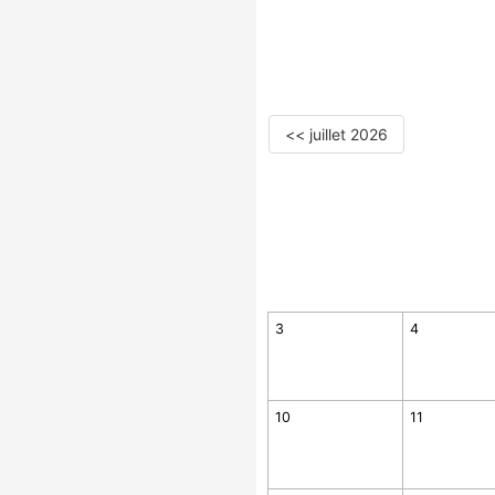
<< juillet 2026
3
4
10
11