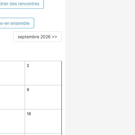
drier des rencontres
ns-en ensemble
septembre 2026 >>
2
9
16