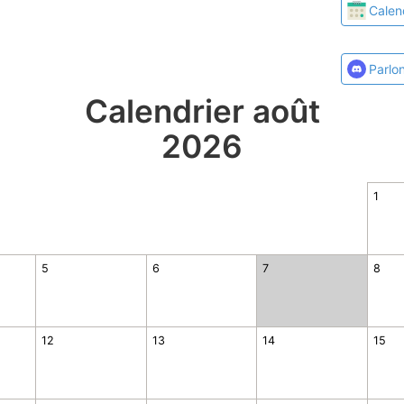
Calen
Parlo
Calendrier août
2026
1
5
6
7
8
12
13
14
15