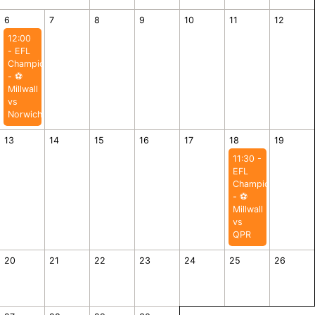
6
7
8
9
10
11
12
12:00
- EFL
Championship
- ⚽️
Millwall
vs
Norwich
13
14
15
16
17
18
19
11:30 -
EFL
Championship
- ⚽️
Millwall
vs
QPR
20
21
22
23
24
25
26