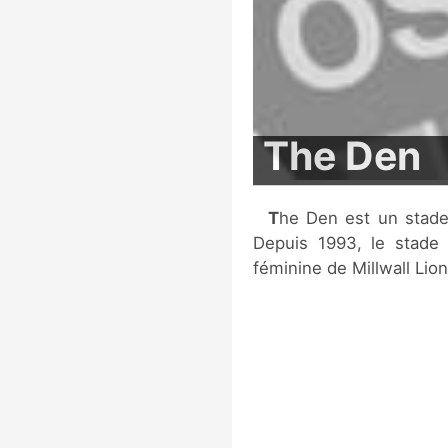
The Den
The Den est un stade de football situé à Londres, en Angleterre.
Depuis 1993, le stade a
féminine de Millwall Lio