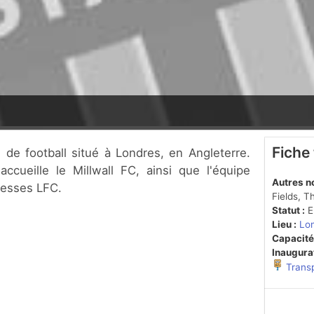
Fiche
ccueille le Millwall FC, ainsi que l'équipe
Autres n
nesses LFC.
Fields, 
Statut :
En
Lieu :
Lo
Capacité
Inaugurat
Trans