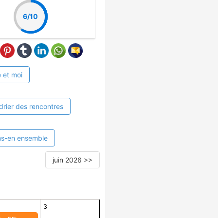
6/10
 et moi
drier des rencontres
ns-en ensemble
juin 2026 >>
3