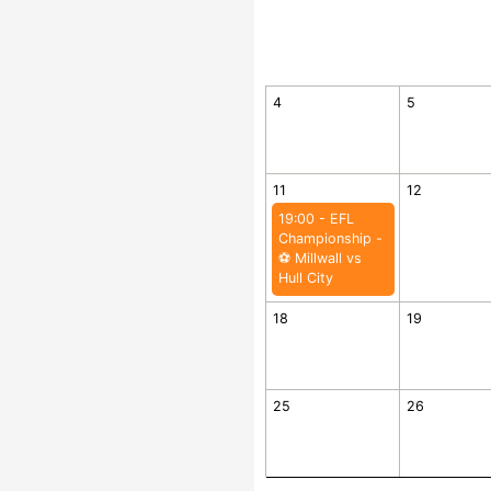
4
5
11
12
19:00 - EFL
Championship -
⚽️ Millwall vs
Hull City
18
19
25
26