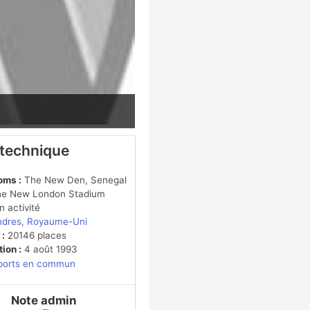
 technique
oms :
The New Den, Senegal
The New London Stadium
 activité
ndres, Royaume-Uni
 :
20146 places
ion :
4 août 1993
ports en commun
Note admin