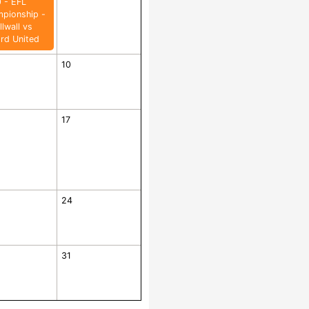
0 - EFL
pionship -
llwall vs
rd United
10
17
24
31