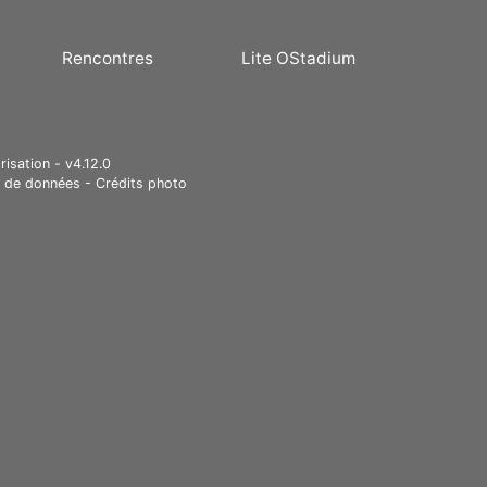
Rencontres
Lite OStadium
risation - v4.12.0
e de données
-
Crédits photo