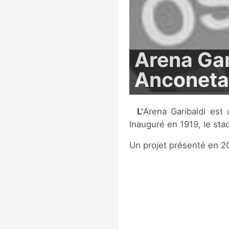
Arena Gar
Anconeta
L'Arena Garibaldi est un stade de football situé à Pise, en Italie.
Inauguré en 1919, le stad
Un projet présenté en 20