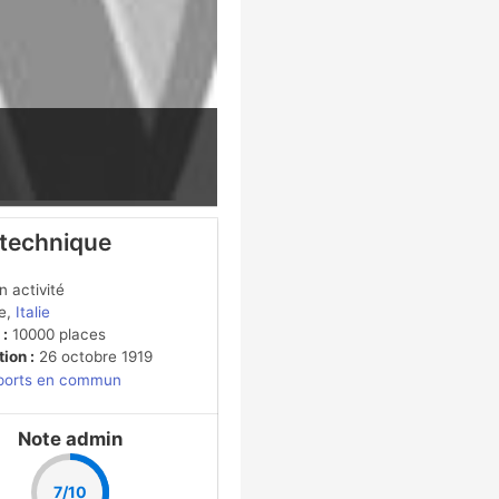
 technique
 activité
e,
Italie
 :
10000 places
ion :
26 octobre 1919
ports en commun
Note admin
7/10