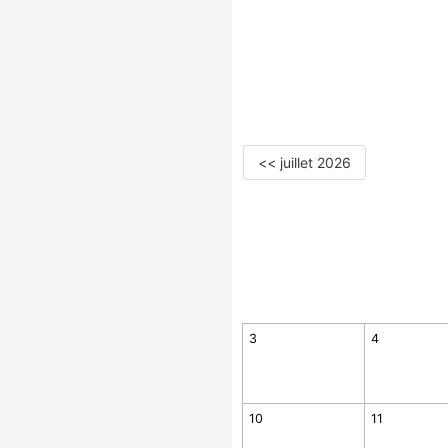
<< juillet 2026
3
4
10
11