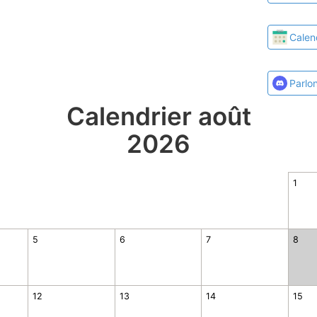
Calen
Parlo
Calendrier août
2026
1
5
6
7
8
12
13
14
15