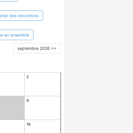
drier des rencontres
ns-en ensemble
septembre 2026 >>
2
9
16