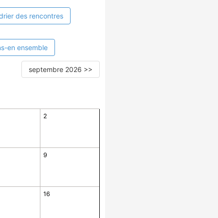
drier des rencontres
ns-en ensemble
septembre 2026 >>
2
9
16