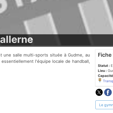
llerne
Fiche
 essentiellement l'équipe locale de handball,
Statut :
En
Lieu :
Gu
Capacité
Trans
Le gymn