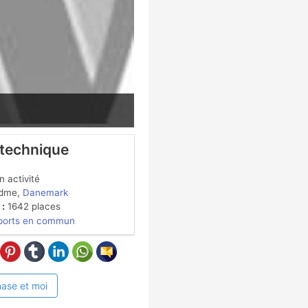
 technique
 activité
dme,
Danemark
 :
1642 places
ports en commun
ase et moi