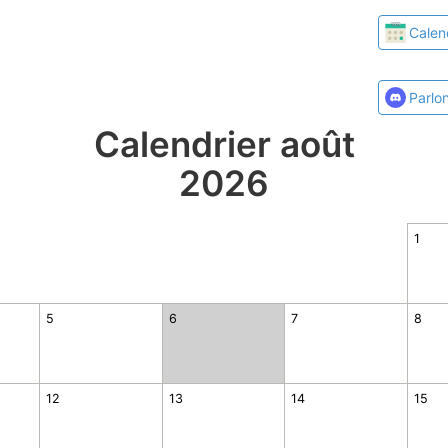
Calen
Parlo
Calendrier août
2026
1
5
6
7
8
12
13
14
15