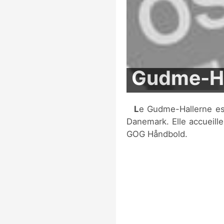
Gudme-Ha
Le Gudme-Hallerne est une salle multi-sports située à Gudme, au
Danemark. Elle accueille
GOG Håndbold.