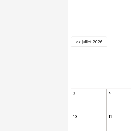
<< juillet 2026
3
4
10
11