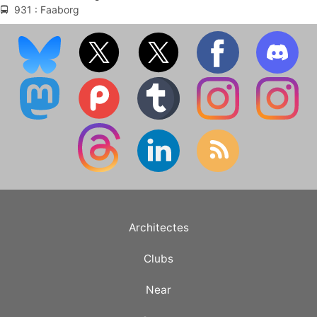
🚍 931 : Faaborg
Architectes
Clubs
Near