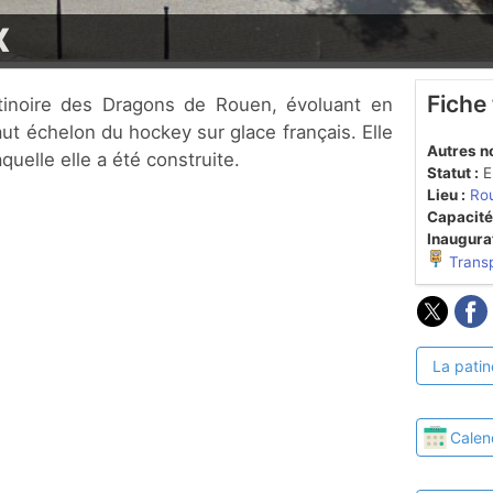
x
Fiche
ut échelon du hockey sur glace français. Elle
Autres n
aquelle elle a été construite.
Statut :
En
Lieu :
Ro
Capacité
Inaugurat
Trans
La patin
Calen