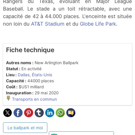
Rangers du Texas, évoluant en Major League
Baseball. Le stade a un toit rétractable, avec une
capacité de 42 à 44.000 places. L'enceinte est située
non loin du
AT&T Stadium
et du
Globe Life Park
.
Fiche technique
Autres noms :
New Arlington Ballpark
Statut :
En activité
Lieu :
Dallas, États-Unis
Capacité :
44000 places
Coût :
$US1 milliard
Inauguration :
29 mai 2020
Transports en commun
Le ballpark et moi