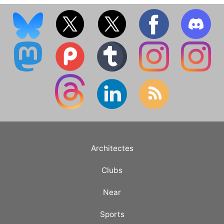
Architectes
Clubs
Near
Sports