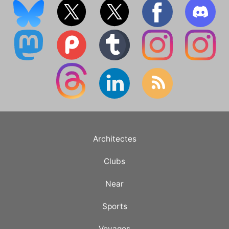
Architectes
Clubs
Near
Sports
Voyages