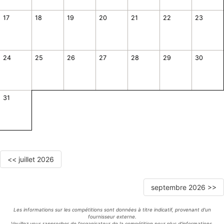
17
18
19
20
21
22
23
24
25
26
27
28
29
30
31
<< juillet 2026
septembre 2026 >>
Les informations sur les compétitions sont données à titre indicatif, provenant d'un
fournisseur externe.
Veuillez vous rapprocher de l'organisateur de la compétition pour plus d'informations.