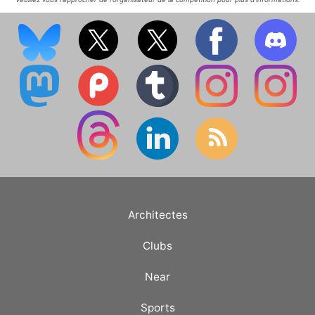
Architectes
Clubs
Near
Sports