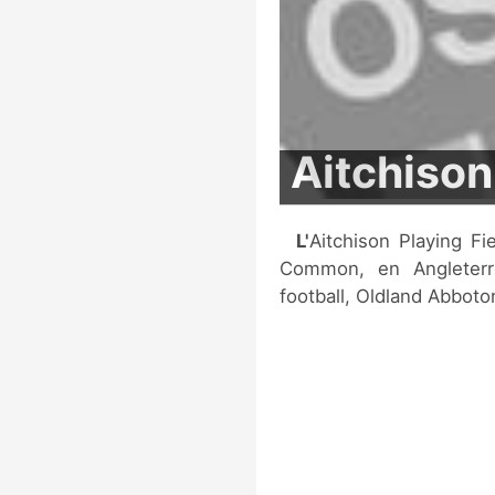
Aitchison
L'Aitchison Playing Field est un stade de football situé à Oldland
Common, en Angleterre
football, Oldland Abboto