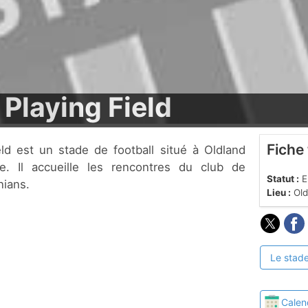
 Playing Field
Fiche
. Il accueille les rencontres du club de
Statut :
En
nians.
Lieu :
Old
Le stade
Calen