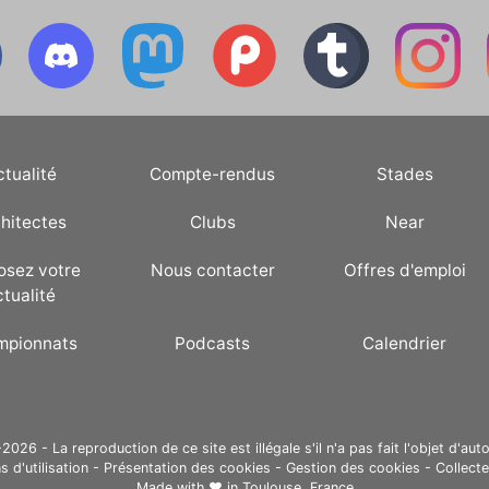
ctualité
Compte-rendus
Stades
hitectes
Clubs
Near
osez votre
Nous contacter
Offres d'emploi
ctualité
mpionnats
Podcasts
Calendrier
26 - La reproduction de ce site est illégale s'il n'a pas fait l'objet d'auto
s d'utilisation
-
Présentation des cookies
-
Gestion des cookies
-
Collect
Made with ❤ in
Toulouse, France