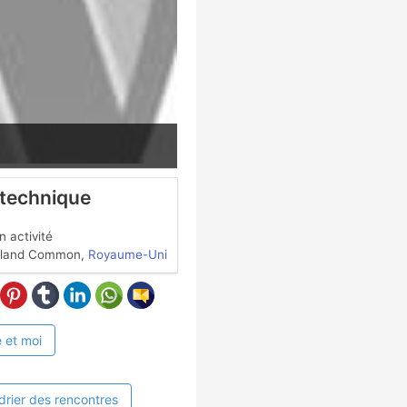
 technique
 activité
land Common,
Royaume-Uni
 et moi
drier des rencontres