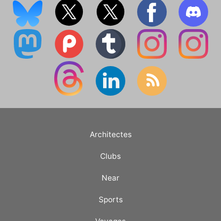
Architectes
Clubs
Near
Sports