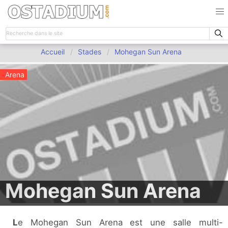
Accueil
Stades
Mohegan Sun Arena
Arena
Mohegan Sun Arena
Le Mohegan Sun Arena est une salle multi-