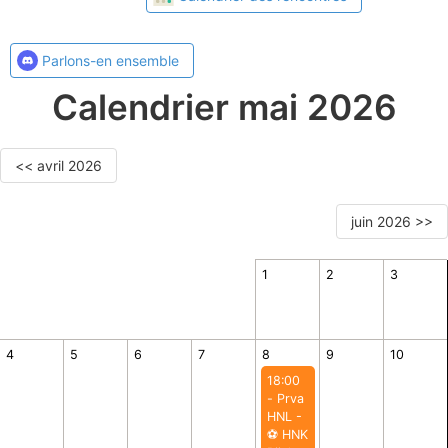
Parlons-en ensemble
Calendrier mai 2026
<< avril 2026
juin 2026 >>
1
2
3
4
5
6
7
8
9
10
18:00
- Prva
HNL -
⚽️ HNK