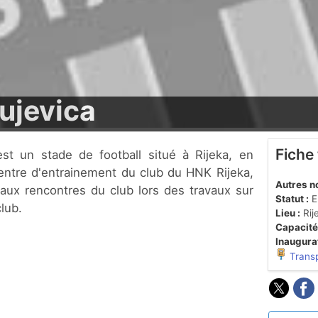
ujevica
Fiche
u centre d'entrainement du club du HNK Rijeka,
Autres n
aux rencontres du club lors des travaux sur
Statut :
En
club.
Lieu :
Rij
Capacité
Inaugurat
Trans