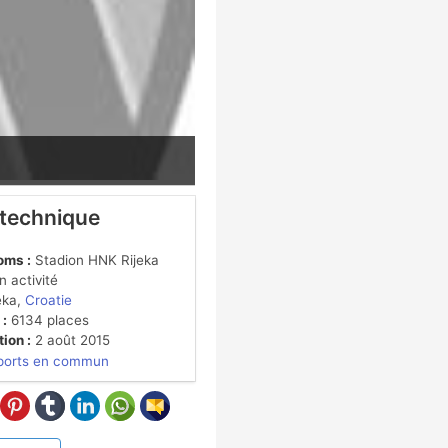
 technique
oms :
Stadion HNK Rijeka
 activité
eka,
Croatie
 :
6134 places
ion :
2 août 2015
ports en commun