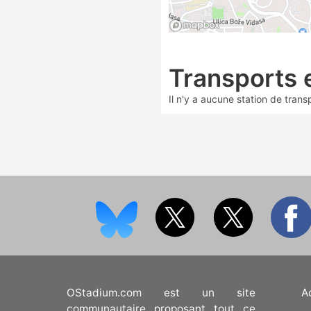
Transports
Il n'y a aucune station de tran
OStadium.com est un site
A
communautaire proposant tout ce