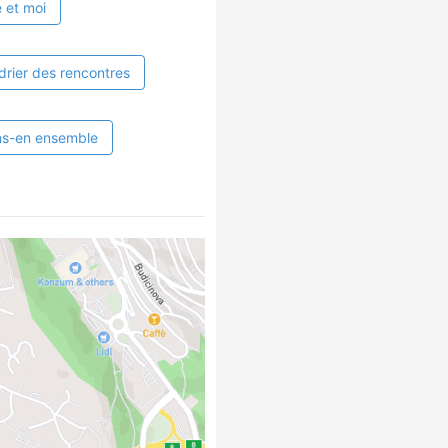
 et moi
drier des rencontres
ns-en ensemble