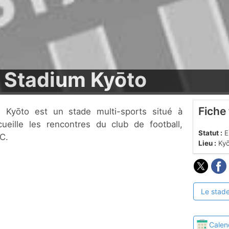
 Stadium Kyōto
Fiche
cueille les rencontres du club de football,
Statut :
En
C.
Lieu :
Kyō
Le stade
Calen