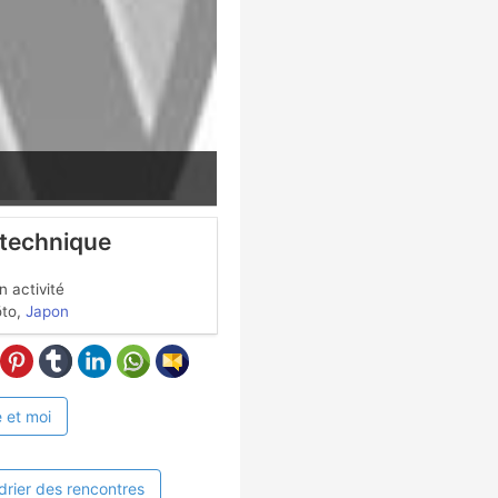
 technique
 activité
to,
Japon
 et moi
drier des rencontres