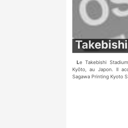
Takebishi
Le Takebishi Stadium Kyōto est un stade multi-sports situé à
Kyōto, au Japon. Il ac
Sagawa Printing Kyoto S