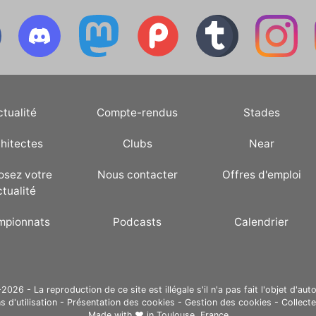
ctualité
Compte-rendus
Stades
hitectes
Clubs
Near
osez votre
Nous contacter
Offres d'emploi
ctualité
mpionnats
Podcasts
Calendrier
26 - La reproduction de ce site est illégale s'il n'a pas fait l'objet d'auto
s d'utilisation
-
Présentation des cookies
-
Gestion des cookies
-
Collect
Made with ❤ in
Toulouse, France