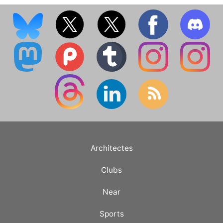
Architectes
Clubs
Near
Sports