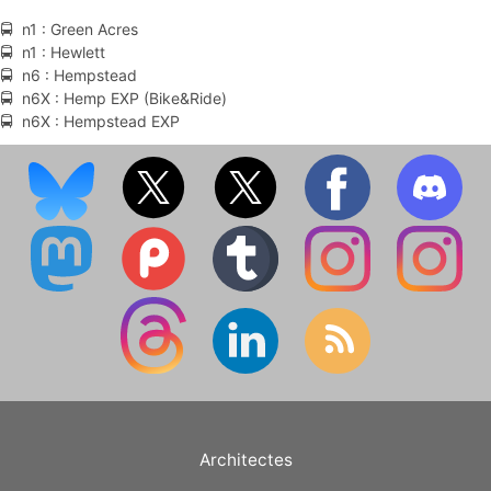
🚍 n1 : Green Acres
🚍 n1 : Hewlett
🚍 n6 : Hempstead
🚍 n6X : Hemp EXP (Bike&Ride)
🚍 n6X : Hempstead EXP
Architectes