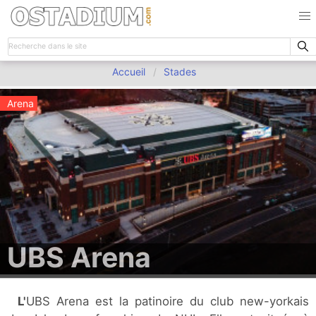
Accueil
Stades
Arena
UBS Arena
L'UBS Arena est la patinoire du club new-yorkais