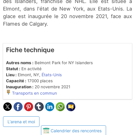
des Islanders, franchise de NHL. Elle est située à
Elmont, dans l'état de New York, aux Etats-Unis. La
glace est inaugurée le 20 novembre 2021, face aux
Flames de Calgary.
Fiche technique
Autres noms :
Belmont Park for NY Islanders
Statut :
En activité
Lieu :
Elmont, NY,
États-Unis
Capacité :
17000 places
Inauguration :
20 novembre 2021
Transports en commun
L'arena et moi
Calendrier des rencontres