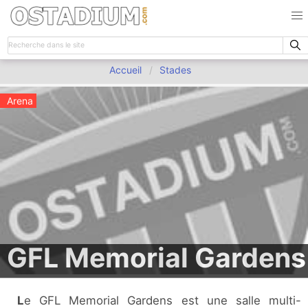
Accueil
Stades
Arena
GFL Memorial Gardens
Le GFL Memorial Gardens est une salle multi-