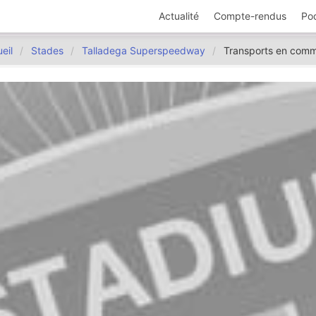
Actualité
Compte-rendus
Po
eil
Stades
Talladega Superspeedway
Transports en com