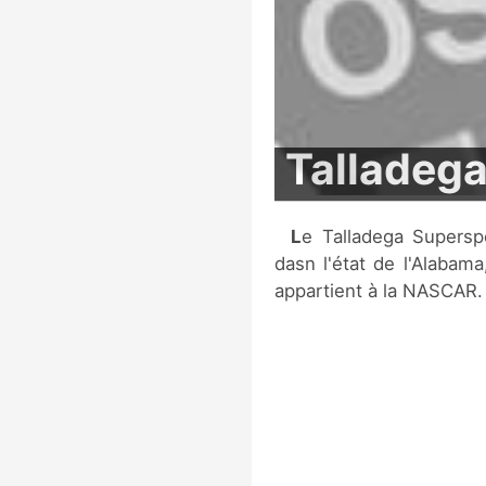
Talladeg
Le Talladega Superspeedway est un circuit oval situé à Lincoln,
dasn l'état de l'Alabama
appartient à la NASCAR.