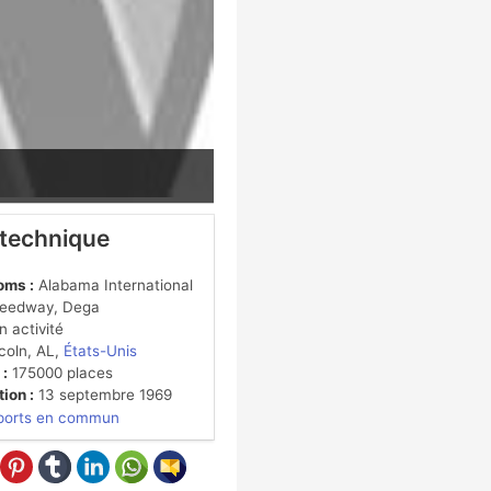
 technique
oms :
Alabama International
peedway, Dega
 activité
coln, AL,
États-Unis
 :
175000 places
ion :
13 septembre 1969
ports en commun