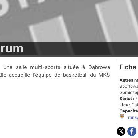
trum
Fiche
lle accueille l'équipe de basketball du MKS
Autres n
Sportowa
Górniczej
Statut :
En
Lieu :
Dąb
Capacité
Trans