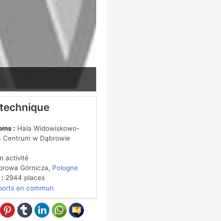
 technique
oms :
Hala Widowiskowo-
 Centrum w Dąbrowie
 activité
rowa Górnicza,
Pologne
 :
2944 places
ports en commun