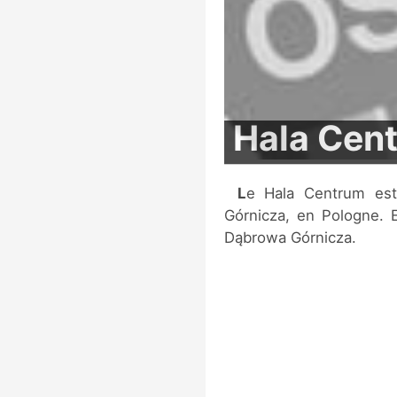
Hala Cen
Le Hala Centrum est une salle multi-sports située à Dąbrowa
Górnicza, en Pologne. E
Dąbrowa Górnicza.