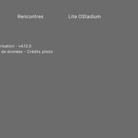
Rencontres
Lite OStadium
risation - v4.12.0
e de données
-
Crédits photo