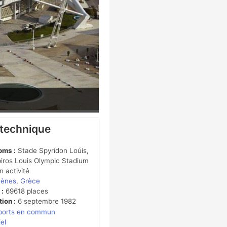
 technique
oms :
Stade Spyrídon Loúis,
iros Louis Olympic Stadium
 activité
hènes, Grèce
 :
69618 places
ion :
6 septembre 1982
ports en commun
iel