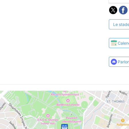
Le stade
Calen
Parlo