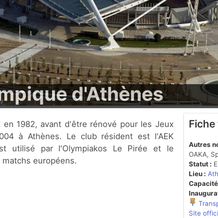
ympique d'Athènes
Fiche
004 à Athènes. Le club résident est l'AEK
Autres n
t utilisé par l'Olympiakos Le Pirée et le
OAKA, Sp
s matchs européens.
Statut :
En
Lieu :
At
Capacité
Inaugurat
Trans
Site offic