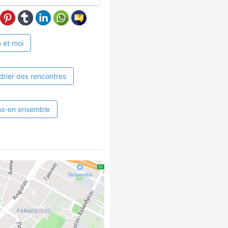
 et moi
drier des rencontres
ns-en ensemble