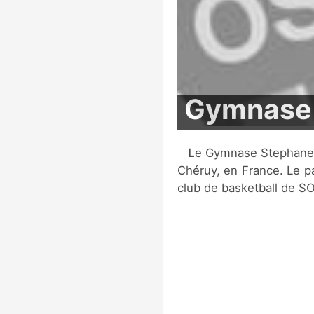
Gymnase
Le Gymnase Stephane est une salle multi-sports située à Pont-de-
Chéruy, en France. Le pa
club de basketball de 