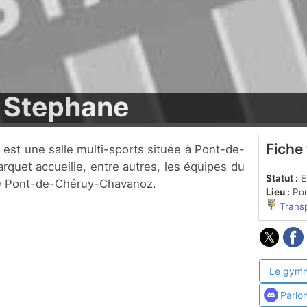
 Stephane
Fiche
rquet accueille, entre autres, les équipes du
Statut :
En
SO Pont-de-Chéruy-Chavanoz.
Lieu :
Pon
Trans
Le gymn
Parlo